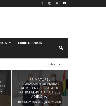
ORTS
LIBRE OPINION
Latest
PRIMATURE :
A
L’AMBASSADEUR EMIRATI
 DU
AHMED NASSER ABDUL
CE
RAHIM AL-KHAJA FAIT SES
ADIEUX À...
BANGALY CONDE
-
juillet 9, 2020