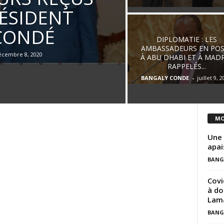
RÉSIDENT
CONDÉ
DIPLOMATIE : LES
AMBASSADEURS EN POS
écembre 8, 2020
À ABU DHABI ET À MAD
RAPPELÉS...
BANGALY CONDE
-
juillet 9, 
MO
Une 
apai
BANG
Covi
à do
Lam
BANG