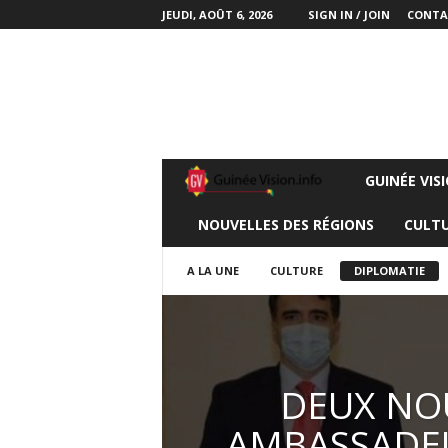
JEUDI, AOÛT 6, 2026
SIGN IN / JOIN
CONTA
GUINÉE VIS
G
NOUVELLES DES RÉGIONS
CULT
U
I
A LA UNE
CULTURE
DIPLOMATIE
N
E
DEUX NO
E
AMBASSADE
V