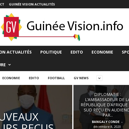
CT
GUINÉE VISION ACTUALITÉS
ION ACTUALITÉS
POLITIQUE
EDITO
ECONOMIE
SP
URE
ECONOMIE
EDITO
FOOTBALL
GV NEWS
DIPLOMATIE :
L’AMBASSADEUR DE L
RÉPUBLIQUE D’AFRIQUE
SUD REÇU EN AUDIEN
UVEAUX
PAR...
BANGALY CONDE
-
URS REÇUS
décembre 8, 2020