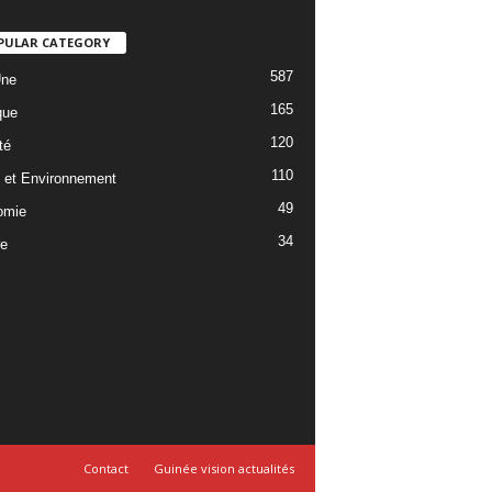
PULAR CATEGORY
587
Une
165
que
120
té
110
 et Environnement
49
omie
34
re
Contact
Guinée vision actualités