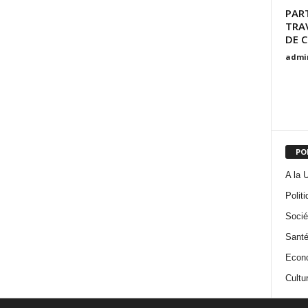
PAR
TRAV
DE 
admi
PO
A la 
Politi
Socié
Santé
Econ
Cultu