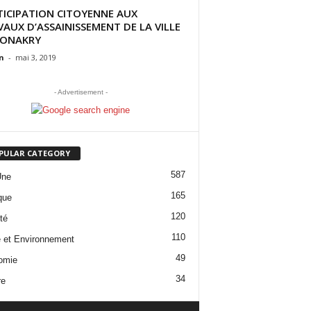
TICIPATION CITOYENNE AUX
AUX D’ASSAINISSEMENT DE LA VILLE
CONAKRY
n
-
mai 3, 2019
- Advertisement -
PULAR CATEGORY
587
Une
165
que
120
té
110
 et Environnement
49
omie
34
re