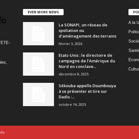
EVEN MORE NEWS
PO
A la 
La SONAPI, un réseau de
spoliation ou
Politi
d’aménagement des terrains
Socié
TETE-
février 3, 2026
Santé
Etats-Unis : le directoire de
Econ
campagne de l’Amérique du
ales,
Nord en conclave...
Cultu
décembre 8, 2025
Sékouba appelle Doumbouya
à se présenter et tire sur
Dadis :...
octobre 14, 2025
nfo