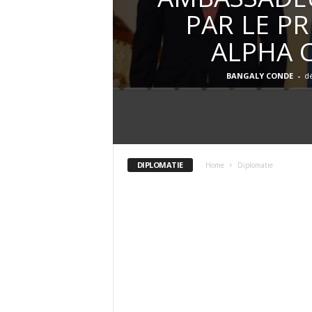
PAR LE P
I
ALPHA 
S
BANGALY CONDE
-
d
I
O
N
DIPLOMATIE
Home
Diplomatie