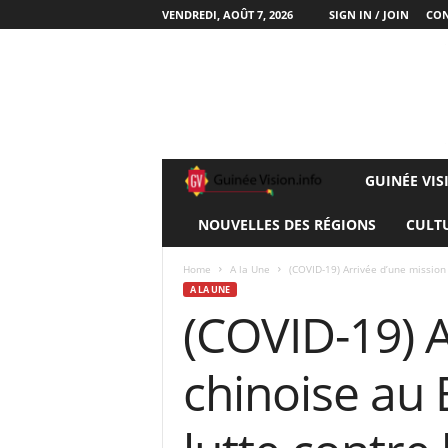
VENDREDI, AOÛT 7, 2026
SIGN IN / JOIN
CON
GUINÉE VIS
G
NOUVELLES DES RÉGIONS
CULT
U
I
Home
A la Une
(COVID-19) Arrivée d’une mission
A LA UNE
(COVID-19) A
N
E
chinoise au 
E
V