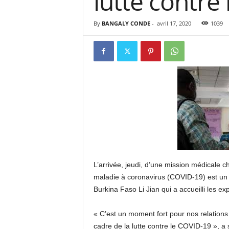
lutte contre
I
By
BANGALY CONDE
-
avril 17, 2020
1039
S
I
O
N
L’arrivée, jeudi, d’une mission médicale c
maladie à coronavirus (COVID-19) est un
Burkina Faso Li Jian qui a accueilli les exp
« C’est un moment fort pour nos relations 
cadre de la lutte contre le COVID-19 », a 