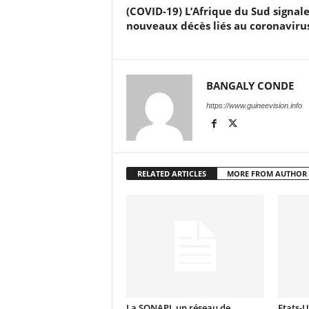
(COVID-19) L’Afrique du Sud signale
nouveaux décès liés au coronaviru
BANGALY CONDE
https://www.guineevision.info
RELATED ARTICLES
MORE FROM AUTHOR
La SONAPI, un réseau de
Etats-U