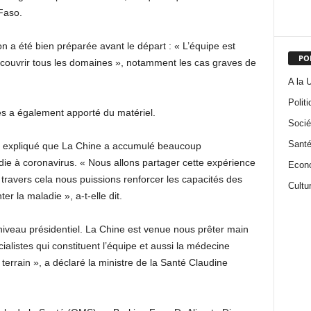
Faso.
 a été bien préparée avant le départ : « L’équipe est
PO
 couvrir tous les domaines », notamment les cas graves de
A la 
Politi
s a également apporté du matériel.
Socié
Santé
 a expliqué que La Chine a accumulé beaucoup
adie à coronavirus. « Nous allons partager cette expérience
Econ
travers cela nous puissions renforcer les capacités des
Cultu
r la maladie », a-t-elle dit.
niveau présidentiel. La Chine est venue nous prêter main
écialistes qui constituent l’équipe et aussi la médecine
e terrain », a déclaré la ministre de la Santé Claudine