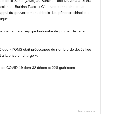
ale de la Santé (OMS) au Burkina Faso Dr Alimata Diarra-
mission au Burkina Faso. « C’est une bonne chose. Le
appui du gouvernement chinois. L’expérience chinoise est
diqué.
 et demande à l’équipe burkinabè de profiter de cette
é que « l’OMS était préoccupée du nombre de décès liée
à la prise en charge ».
as de COVID-19 dont 32 décès et 226 guérisons
Next article