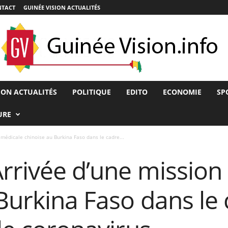
TACT
GUINÉE VISION ACTUALITÉS
ION ACTUALITÉS
POLITIQUE
EDITO
ECONOMIE
SP
URE
 médicale chinoise au Burkina Faso dans le cadre...
rrivée d’une mission
Burkina Faso dans le 