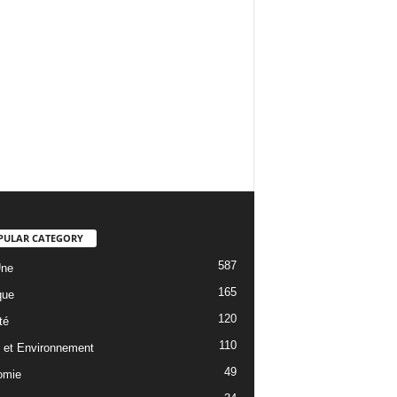
PULAR CATEGORY
587
Une
165
que
120
té
110
 et Environnement
49
omie