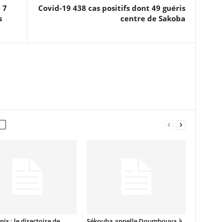
 7
Covid-19 438 cas positifs dont 49 guéris
s
centre de Sakoba
nis : le directoire de
Sékouba appelle Doumbouya à