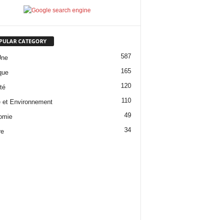
PULAR CATEGORY
587
Une
165
que
120
té
110
 et Environnement
49
omie
34
re