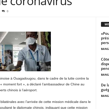
 le coronavirus
0
MO
«Pou
prés
pers
BANG
Côte
disp
pend
BANG
hinoise à Ouagadougou, dans le cadre de la lutte contre la
 « moment fort », a déclaré l’ambassadeur de Chine au
De l
guég
erts chinois à l’aéroport.
BANG
bilatérales avec l’arrivée de cette mission médicale dans le
souligné le diplomate chinois, indiquant que cette mission