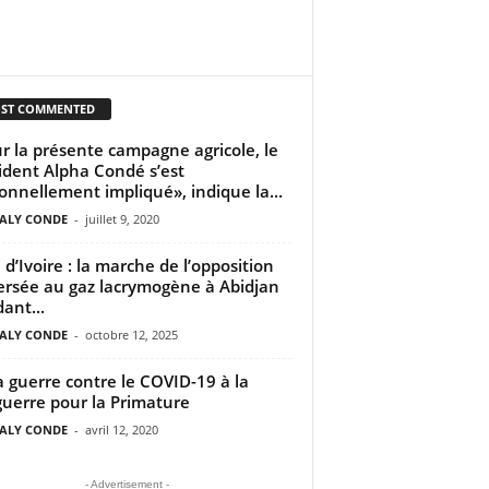
ST COMMENTED
r la présente campagne agricole, le
ident Alpha Condé s’est
onnellement impliqué», indique la...
ALY CONDE
-
juillet 9, 2020
 d’Ivoire : la marche de l’opposition
ersée au gaz lacrymogène à Abidjan
ant...
ALY CONDE
-
octobre 12, 2025
a guerre contre le COVID-19 à la
uerre pour la Primature
ALY CONDE
-
avril 12, 2020
- Advertisement -