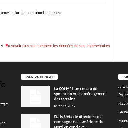
 browser for the next time I comment.
les.
En savoir plus sur comment les données de vos commentaires
EVEN MORE NEWS
PO
A la 
La SONAPI, un réseau de
spoliation ou d’aménagement
Politi
des terrains
Socié
TETE-
février 3, 2026
Santé
Etats-Unis : le directoire de
Econ
campagne de l’Amérique du
ales,
Nord en conclave...