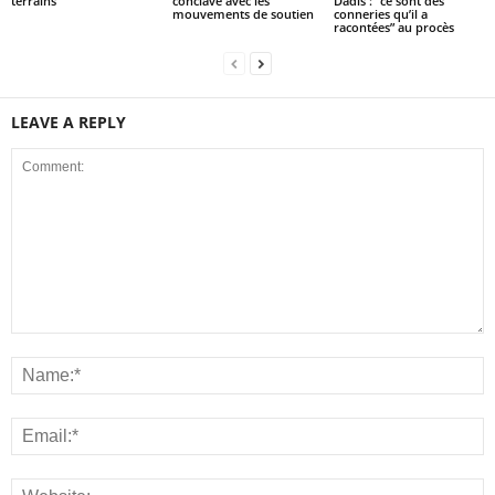
terrains
conclave avec les
Dadis : “ce sont des
mouvements de soutien
conneries qu’il a
racontées” au procès
LEAVE A REPLY