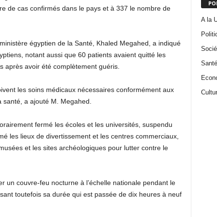
PO
bre de cas confirmés dans le pays et à 337 le nombre de
A la 
Politi
ministère égyptien de la Santé, Khaled Megahed, a indiqué
Socié
ptiens, notant aussi que 60 patients avaient quitté les
Santé
s après avoir été complètement guéris.
Econ
ivent les soins médicaux nécessaires conformément aux
Cultu
la santé, a ajouté M. Megahed.
orairement fermé les écoles et les universités, suspendu
ermé les lieux de divertissement et les centres commerciaux,
 musées et les sites archéologiques pour lutter contre le
 un couvre-feu nocturne à l’échelle nationale pendant le
nt toutefois sa durée qui est passée de dix heures à neuf