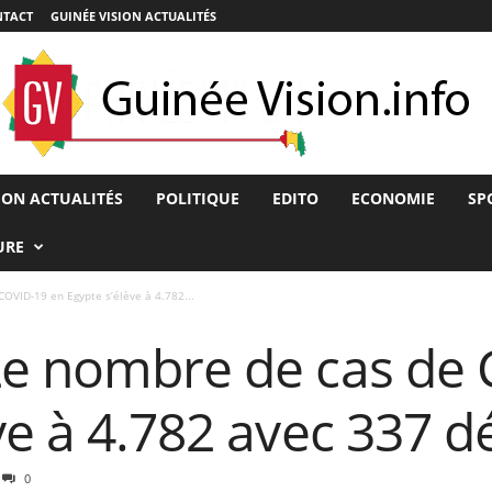
TACT
GUINÉE VISION ACTUALITÉS
ION ACTUALITÉS
POLITIQUE
EDITO
ECONOMIE
SP
URE
OVID-19 en Egypte s’élève à 4.782...
Le nombre de cas de
ve à 4.782 avec 337 d
0