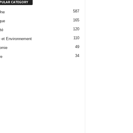
PULAR CATEGORY
587
Une
165
que
120
té
110
 et Environnement
49
omie
34
re