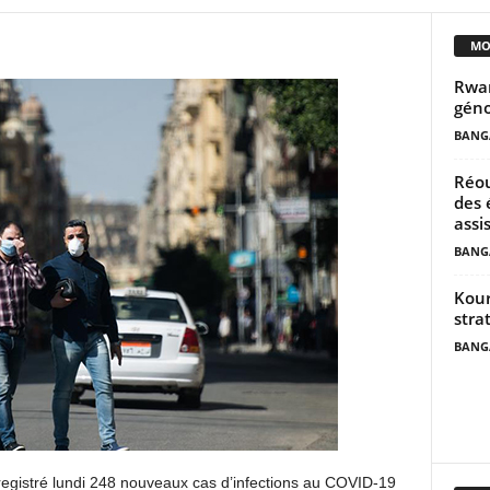
MO
Rwan
géno
BANG
Réou
des 
assi
BANG
Kour
stra
BANG
egistré lundi 248 nouveaux cas d’infections au COVID-19