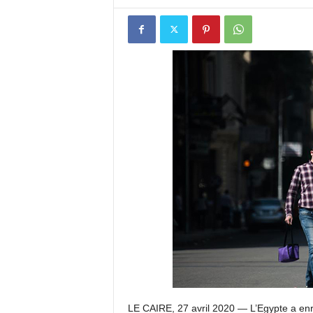
I
S
I
O
N
LE CAIRE, 27 avril 2020 — L’Egypte a enr