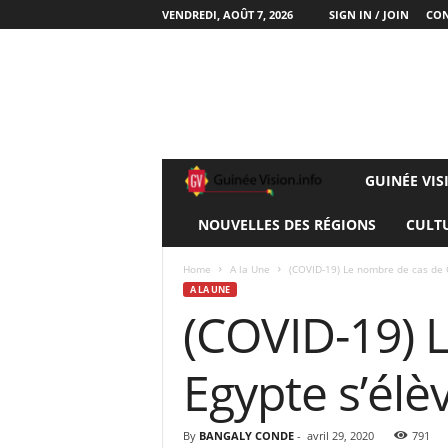
VENDREDI, AOÛT 7, 2026
SIGN IN / JOIN
CON
GUINÉE VIS
G
NOUVELLES DES RÉGIONS
CULT
U
I
Home
A la Une
(COVID-19) Le nombre de cas de C
A LA UNE
(COVID-19) 
N
E
Egypte s’élè
E
By
BANGALY CONDE
-
avril 29, 2020
791
V