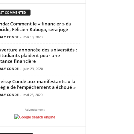
ST COMMENTED
da: Comment le « financier » du
cide, Félicien Kabuga, sera jugé
ALY CONDE
-
mai 18, 2020
verture annoncée des universités :
étudiants plaident pour une
stance financière
ALY CONDE
-
juin 23, 2020
eissy Condé aux manifestants: « la
tégie de l’empêchement a échoué »
ALY CONDE
-
mai 25, 2020
- Advertisement -