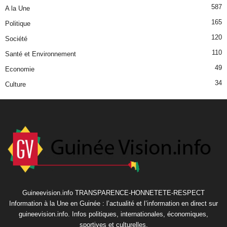
587
A la Une
165
Politique
120
Société
110
Santé et Environnement
49
Economie
34
Culture
Guineevision.info TRANSPARENCE-HONNETETE-RESPECT
Information à la Une en Guinée : l’actualité et l’information en direct sur
guineevision.info. Infos politiques, internationales, économiques,
sportives et culturelles.