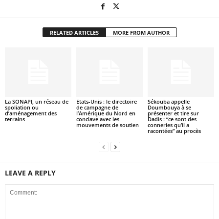
RELATED ARTICLES
MORE FROM AUTHOR
La SONAPI, un réseau de
Etats-Unis : le directoire
Sékouba appelle
spoliation ou
de campagne de
Doumbouya à se
d’aménagement des
l’Amérique du Nord en
présenter et tire sur
terrains
conclave avec les
Dadis : “ce sont des
mouvements de soutien
conneries qu’il a
racontées” au procès
LEAVE A REPLY