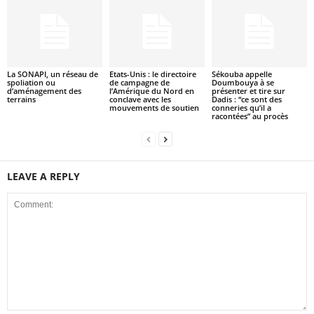
La SONAPI, un réseau de
Etats-Unis : le directoire
Sékouba appelle
spoliation ou
de campagne de
Doumbouya à se
d’aménagement des
l’Amérique du Nord en
présenter et tire sur
terrains
conclave avec les
Dadis : “ce sont des
mouvements de soutien
conneries qu’il a
racontées” au procès
LEAVE A REPLY