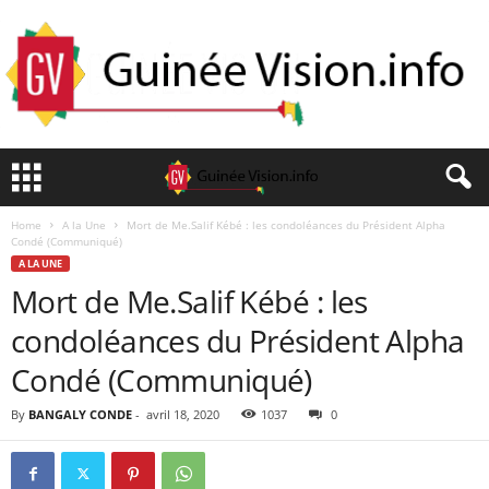
Home
A la Une
Mort de Me.Salif Kébé : les condoléances du Président Alpha
Condé (Communiqué)
A LA UNE
Mort de Me.Salif Kébé : les
condoléances du Président Alpha
Condé (Communiqué)
By
BANGALY CONDE
-
avril 18, 2020
1037
0