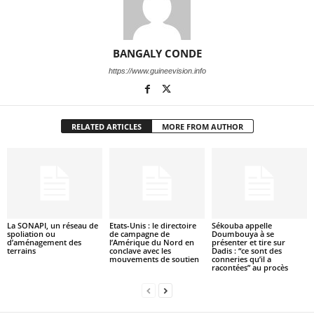
BANGALY CONDE
https://www.guineevision.info
RELATED ARTICLES
MORE FROM AUTHOR
La SONAPI, un réseau de
Etats-Unis : le directoire
Sékouba appelle
spoliation ou
de campagne de
Doumbouya à se
d’aménagement des
l’Amérique du Nord en
présenter et tire sur
terrains
conclave avec les
Dadis : “ce sont des
mouvements de soutien
conneries qu’il a
racontées” au procès