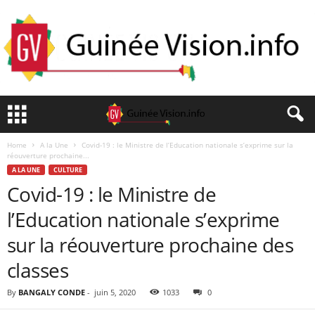
Home
A la Une
Covid-19 : le Ministre de l’Education nationale s’exprime sur la
réouverture prochaine...
A LA UNE
CULTURE
Covid-19 : le Ministre de
l’Education nationale s’exprime
sur la réouverture prochaine des
classes
By
BANGALY CONDE
-
juin 5, 2020
1033
0