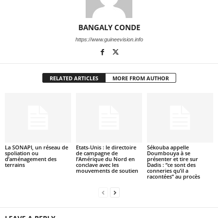
BANGALY CONDE
https://www.guineevision.info
RELATED ARTICLES
MORE FROM AUTHOR
La SONAPI, un réseau de
Etats-Unis : le directoire
Sékouba appelle
spoliation ou
de campagne de
Doumbouya à se
d’aménagement des
l’Amérique du Nord en
présenter et tire sur
terrains
conclave avec les
Dadis : “ce sont des
mouvements de soutien
conneries qu’il a
racontées” au procès