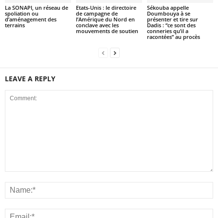
La SONAPI, un réseau de
Etats-Unis : le directoire
Sékouba appelle
spoliation ou
de campagne de
Doumbouya à se
d’aménagement des
l’Amérique du Nord en
présenter et tire sur
terrains
conclave avec les
Dadis : “ce sont des
mouvements de soutien
conneries qu’il a
racontées” au procès
LEAVE A REPLY