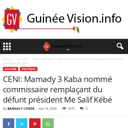
Home
A la Une
CENI: Mamady 3 Kaba nommé commissaire remplaçant du défunt
président Me Salif...
A LA UNE
POLITIQUE
CENI: Mamady 3 Kaba nommé
commissaire remplaçant du
défunt président Me Salif Kébé
By
BANGALY CONDE
-
mai 14, 2020
1078
0