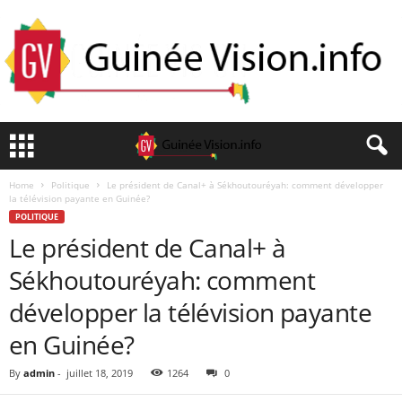
Home
Politique
Le président de Canal+ à Sékhoutouréyah: comment développer
la télévision payante en Guinée?
POLITIQUE
Le président de Canal+ à
Sékhoutouréyah: comment
développer la télévision payante
en Guinée?
By
admin
-
juillet 18, 2019
1264
0