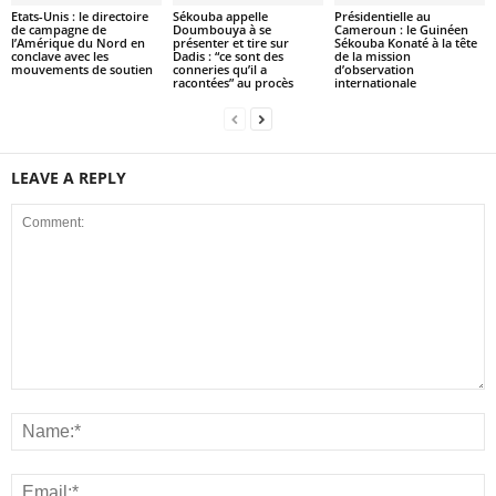
Etats-Unis : le directoire
Sékouba appelle
Présidentielle au
de campagne de
Doumbouya à se
Cameroun : le Guinéen
l’Amérique du Nord en
présenter et tire sur
Sékouba Konaté à la tête
conclave avec les
Dadis : “ce sont des
de la mission
mouvements de soutien
conneries qu’il a
d’observation
racontées” au procès
internationale
LEAVE A REPLY