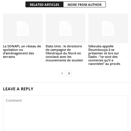
RELATED ARTICLES
MORE FROM AUTHOR
La SONAPI, un réseau de
Etats-Unis : le directoire
Sékouba appelle
spoliation ou
de campagne de
Doumbouya à se
d’aménagement des
l’Amérique du Nord en
présenter et tire sur
terrains
conclave avec les
Dadis : “ce sont des
mouvements de soutien
conneries qu’il a
racontées” au procès
LEAVE A REPLY