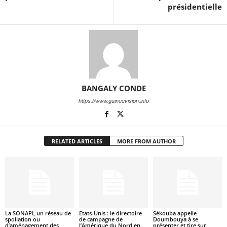
présidentielle
BANGALY CONDE
https://www.guineevision.info
RELATED ARTICLES
MORE FROM AUTHOR
La SONAPI, un réseau de
Etats-Unis : le directoire
Sékouba appelle
spoliation ou
de campagne de
Doumbouya à se
d’aménagement des
l’Amérique du Nord en
présenter et tire sur