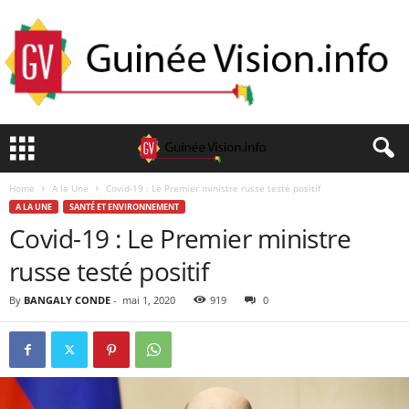
Home
A la Une
Covid-19 : Le Premier ministre russe testé positif
A LA UNE
SANTÉ ET ENVIRONNEMENT
Covid-19 : Le Premier ministre
russe testé positif
By
BANGALY CONDE
-
mai 1, 2020
919
0