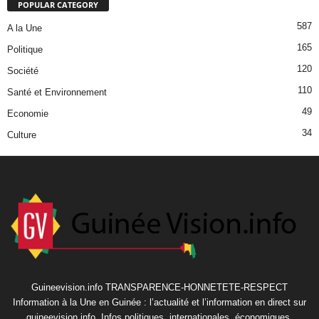
POPULAR CATEGORY
587
A la Une
165
Politique
120
Société
110
Santé et Environnement
49
Economie
34
Culture
Guineevision.info TRANSPARENCE-HONNETETE-RESPECT
Information à la Une en Guinée : l’actualité et l’information en direct sur
guineevision.info. Infos politiques, internationales, économiques,