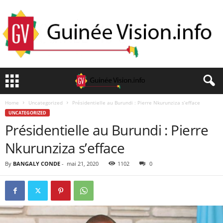
Home
Uncategorized
Présidentielle au Burundi : Pierre Nkurunziza s’efface
UNCATEGORIZED
Présidentielle au Burundi : Pierre
Nkurunziza s’efface
By
BANGALY CONDE
-
mai 21, 2020
1102
0