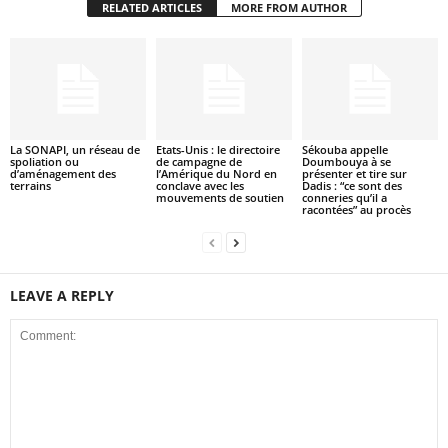
RELATED ARTICLES
MORE FROM AUTHOR
La SONAPI, un réseau de
Etats-Unis : le directoire
Sékouba appelle
spoliation ou
de campagne de
Doumbouya à se
d’aménagement des
l’Amérique du Nord en
présenter et tire sur
terrains
conclave avec les
Dadis : “ce sont des
mouvements de soutien
conneries qu’il a
racontées” au procès
LEAVE A REPLY