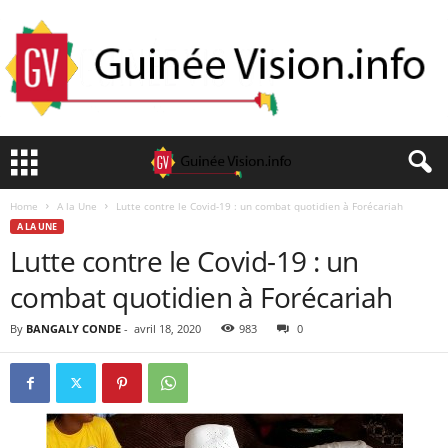
Home
A la Une
Lutte contre le Covid-19 : un combat quotidien à Forécariah
A LA UNE
Lutte contre le Covid-19 : un
combat quotidien à Forécariah
By
BANGALY CONDE
-
avril 18, 2020
983
0