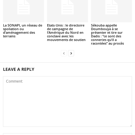
La SONAPI, un réseau de
Etats-Unis : le directoire
Sékouba appelle
spoliation ou
de campagne de
Doumbouya à se
d’aménagement des
l’Amérique du Nord en
présenter et tire sur
terrains
conclave avec les
Dadis : “ce sont des
mouvements de soutien
conneries qu’il a
racontées” au procès
LEAVE A REPLY