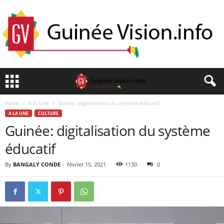
Home
A la Une
Guinée: digitalisation du système éducatif
A LA UNE
CULTURE
Guinée: digitalisation du système
éducatif
By
BANGALY CONDE
-
février 15, 2021
1130
0