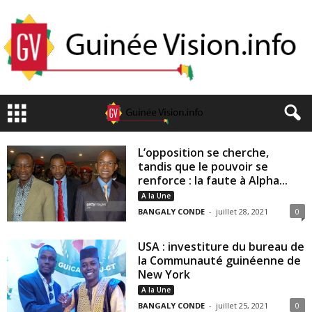
L’opposition se cherche,
tandis que le pouvoir se
renforce : la faute à Alpha...
A la Une
BANGALY CONDE
-
juillet 28, 2021
0
USA : investiture du bureau de
la Communauté guinéenne de
New York
A la Une
BANGALY CONDE
-
juillet 25, 2021
0