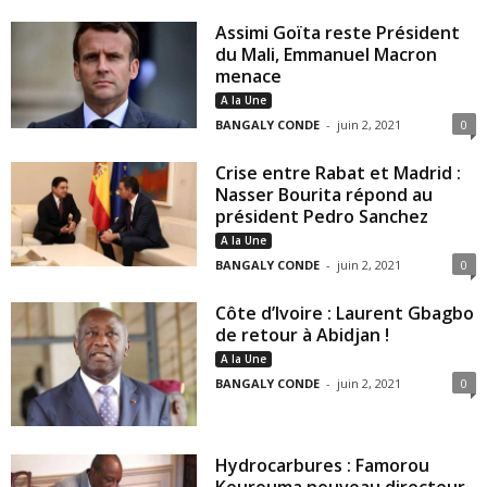
Assimi Goïta reste Président
du Mali, Emmanuel Macron
menace
A la Une
BANGALY CONDE
-
juin 2, 2021
0
Crise entre Rabat et Madrid :
Nasser Bourita répond au
président Pedro Sanchez
A la Une
BANGALY CONDE
-
juin 2, 2021
0
Côte d’Ivoire : Laurent Gbagbo
de retour à Abidjan !
A la Une
BANGALY CONDE
-
juin 2, 2021
0
Hydrocarbures : Famorou
Kourouma nouveau directeur