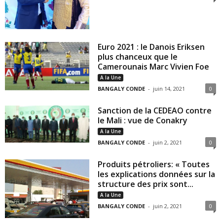
Euro 2021 : le Danois Eriksen
plus chanceux que le
Camerounais Marc Vivien Foe
A la Une
BANGALY CONDE
-
juin 14, 2021
0
Sanction de la CEDEAO contre
le Mali : vue de Conakry
A la Une
BANGALY CONDE
-
juin 2, 2021
0
Produits pétroliers: « Toutes
les explications données sur la
structure des prix sont...
A la Une
BANGALY CONDE
-
juin 2, 2021
0