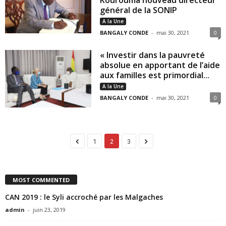
général de la SONIP
A la Une
BANGALY CONDE
-
mai 30, 2021
0
« Investir dans la pauvreté
absolue en apportant de l’aide
aux familles est primordial...
A la Une
BANGALY CONDE
-
mai 30, 2021
0
1
2
3
MOST COMMENTED
CAN 2019 : le Syli accroché par les Malgaches
admin
-
juin 23, 2019